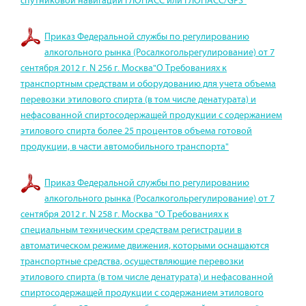
спутниковой навигации ГЛОНАСС или ГЛОНАСС/GPS"
Приказ Федеральной службы по регулированию
алкогольного рынка (Росалкогольрегулирование) от 7
сентября 2012 г. N 256 г. Москва"О Требованиях к
транспортным средствам и оборудованию для учета объема
перевозки этилового спирта (в том числе денатурата) и
нефасованной спиртосодержащей продукции с содержанием
этилового спирта более 25 процентов объема готовой
продукции, в части автомобильного транспорта"
Приказ Федеральной службы по регулированию
алкогольного рынка (Росалкогольрегулирование) от 7
сентября 2012 г. N 258 г. Москва "О Требованиях к
специальным техническим средствам регистрации в
автоматическом режиме движения, которыми оснащаются
транспортные средства, осуществляющие перевозки
этилового спирта (в том числе денатурата) и нефасованной
спиртосодержащей продукции с содержанием этилового