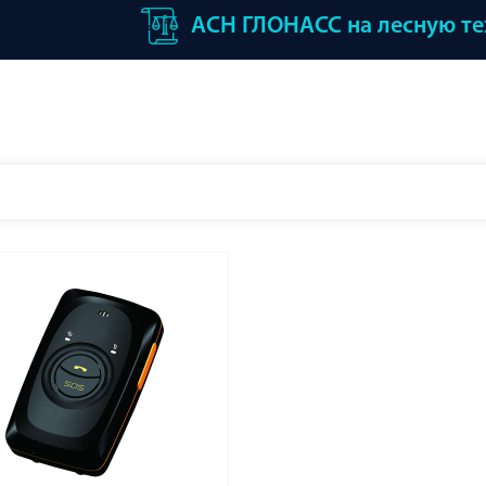
АСН ГЛОНАСС на лесную т
ы