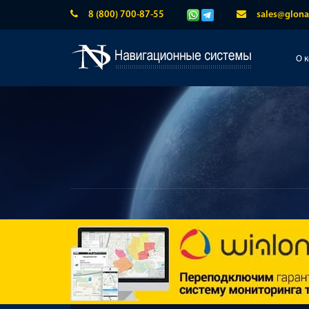
8 (800) 700-87-55
sales@glona
О 