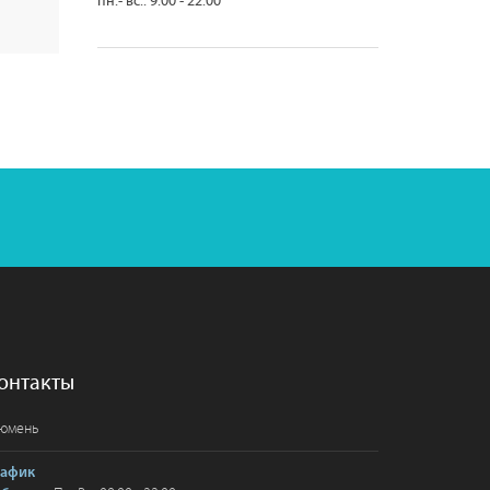
пн.- вс.: 9.00 - 22.00
онтакты
юмень
рафик