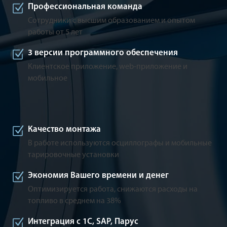
Профессиональная команда
Сотрудники с высшим образованием и опытом
работы от 5 лет
3 версии программного обеспечения
Клиентское приложение, web-приложение и
мобильное
Качество монтажа
В работе используются осциллографы и мобильные
тарировочные установки
Экономия Вашего времени и денег
Оптимизируется работа, снижаются расходы на
топливо в среднем на 38%
Интеграция с 1С, SAP, Парус