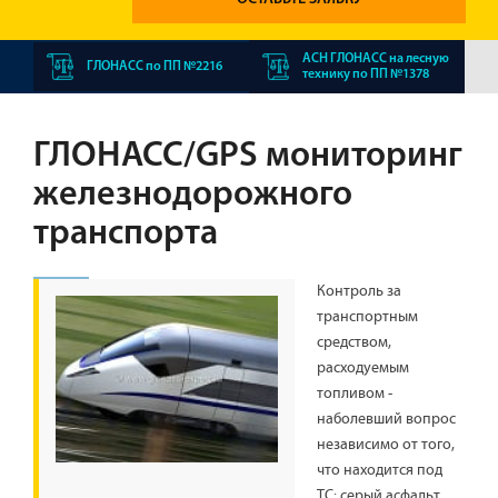
АСН ГЛОНАСС на лесную
ГЛОНАСС по ПП №2216
технику по ПП №1378
ГЛОНАСС/GPS мониторинг
железнодорожного
транспорта
Контроль за
транспортным
средством,
расходуемым
топливом -
наболевший вопрос
независимо от того,
что находится под
ТС: серый асфальт