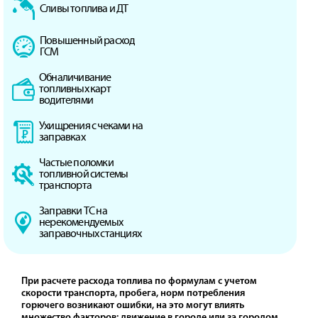
Сливы топлива и ДТ
Повышенный расход
ГСМ
Обналичивание
топливных карт
водителями
Ухищрения с чеками на
заправках
Частые поломки
топливной системы
транспорта
Заправки ТС на
нерекомендуемых
заправочных станциях
При расчете расхода топлива по формулам с учетом
скорости транспорта, пробега, норм потребления
горючего возникают ошибки, на это могут влиять
множество факторов: движение в городе или за городом,