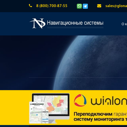
8 (800) 700-87-55
sales@glona
О 