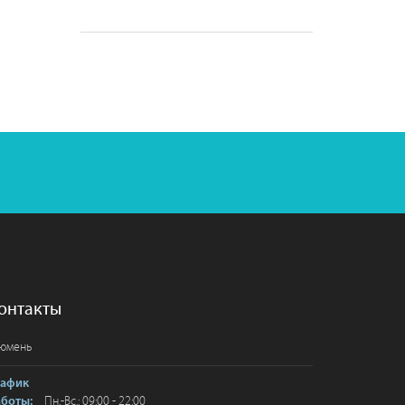
онтакты
юмень
рафик
Пн.-Вс.: 09:00 - 22:00
аботы: