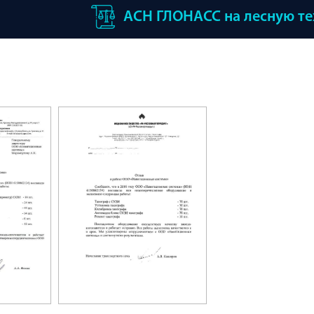
АСН ГЛОНАСС на лесную т