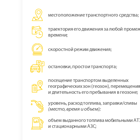
местоположение транспортного средства;
траектория его движения за любой проме
времени;
скоростной режим движения;
остановки, простои транспорта;
посещение транспортом выделенных
географических зон (геозон), перемещения
и длительность его пребывания в геозоне;
уровень, расход топлива, заправки/сливы
(место, время и объем);
объем выданного топлива мобильными АТ
и стационарными АЗС;