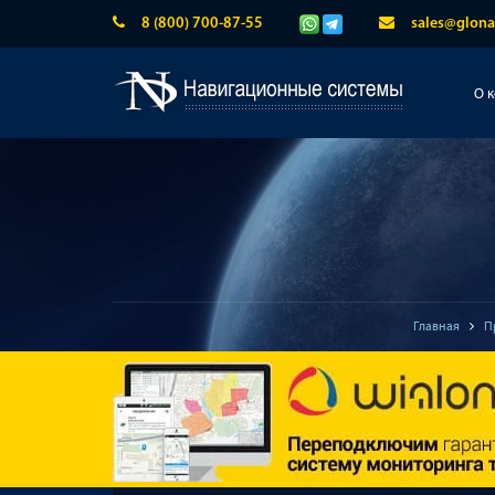
8 (800) 700-87-55
sales@glona
О 
Главная
П