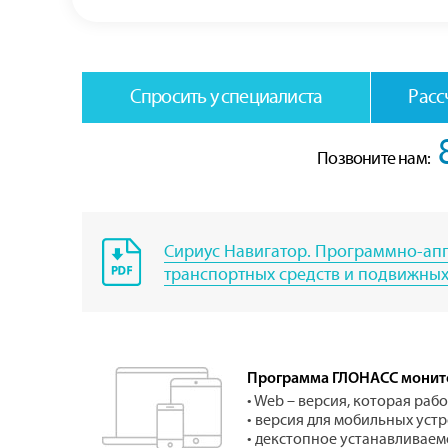
Спросить у специалиста
Расс
Позвоните нам:
Сириус Навигатор. Программно-ап
транспортных средств и подвижных
Программа ГЛОНАСС монитор
• Web – версия, которая раб
• версия для мобильных устр
• декстопное устанавливаем