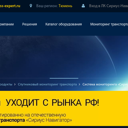
Ваш регион:
Тюмень
Вход в ЛК Сириус-Нав
ss-expert.ru
компании
Решения
Каталог оборудования
Мониторинг транспорт
родукты
Спутниковый мониторинг транспорта
Система мониторинга «Сири