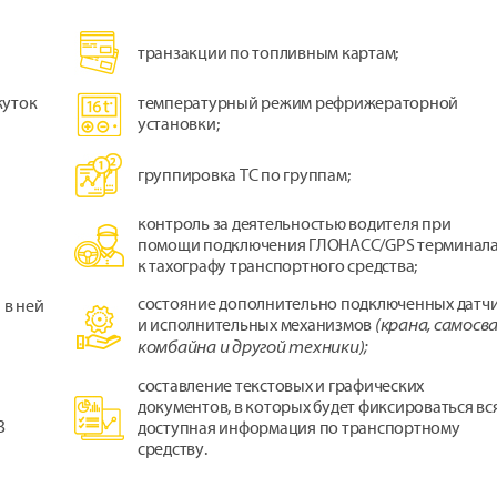
транзакции по топливным картам;
жуток
температурный режим рефрижераторной
установки;
группировка ТС по группам;
контроль за деятельностью водителя при
помощи подключения ГЛОНАСС/GPS терминал
к тахографу транспортного средства;
состояние дополнительно подключенных датч
 в ней
и исполнительных механизмов
(крана, самосва
комбайна и другой техники);
составление текстовых и графических
документов, в которых будет фиксироваться вс
З
доступная информация по транспортному
средству.